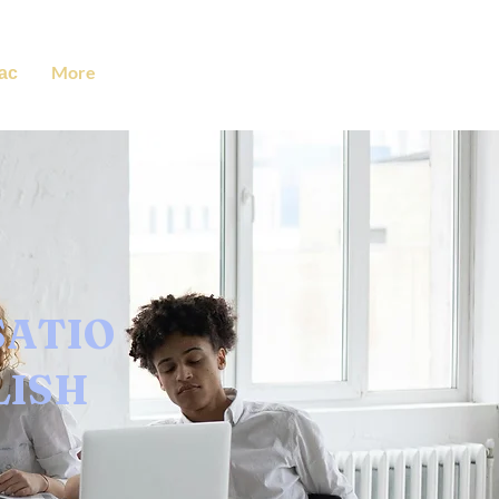
ас
More
SATIO
LISH