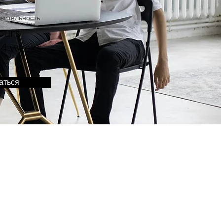
жительность
ours
 4 weeks
аться