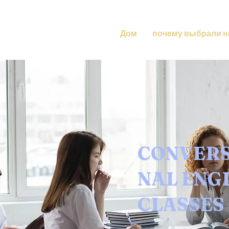
Дом
почему выбрали н
CONVER
NAL ENG
CLASSES