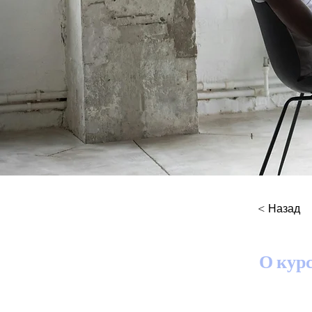
< Назад
О кур