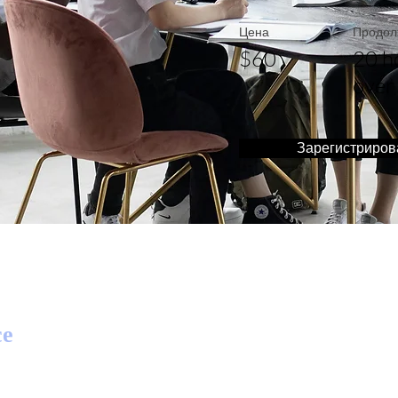
Цена
Продол
$60
20 h
over
Зарегистриров
се